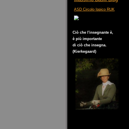
ASD Circolo Ippico RUK
Ciò che l'insegnante è,
è più importante
di ciò che insegna.
(Kierkegaard)