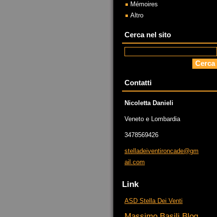
Mémoires
Altro
Cerca nel sito
Contatti
Nicoletta Danieli
Veneto e Lombardia
3478569426
stellade
iventiro
ncade@gm
ail.com
Link
ASD Stella Dei Venti
Massimo Basili Blog