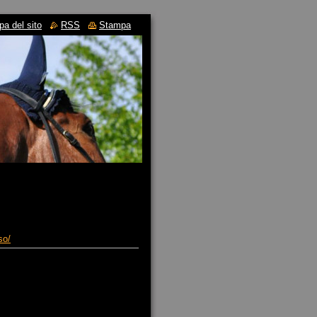
a del sito
RSS
Stampa
so/