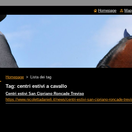
Homepage
Mapp
Homepage
>
Lista dei tag
Tag: centri estivi a cavallo
Centri estivi San Cipriano Roncade Treviso
https://www.nicolettadanieli.it/news/centri-estivi-san-cipriano-roncade-trevi