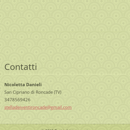
Contatti
Nicoletta Danieli
San Cipriano di Roncade (TV)
3478569426
stellade
iventiro
ncade@gm
ail.com