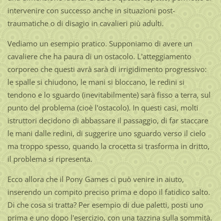
intervenire con successo anche in situazioni post-
traumatiche o di disagio in cavalieri più adulti.
Vediamo un esempio pratico. Supponiamo di avere un
cavaliere che ha paura di un ostacolo. L'atteggiamento
corporeo che questi avrà sarà di irrigidimento progressivo:
le spalle si chiudono, le mani si bloccano, le redini si
tendono e lo sguardo (inevitabilmente) sarà fisso a terra, sul
punto del problema (cioè l'ostacolo). In questi casi, molti
istruttori decidono di abbassare il passaggio, di far staccare
le mani dalle redini, di suggerire uno sguardo verso il cielo
ma troppo spesso, quando la crocetta si trasforma in dritto,
il problema si ripresenta.
Ecco allora che il Pony Games ci può venire in aiuto,
inserendo un compito preciso prima e dopo il fatidico salto.
Di che cosa si tratta? Per esempio di due paletti, posti uno
prima e uno dopo l'esercizio, con una tazzina sulla sommità.