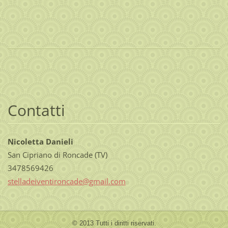
Contatti
Nicoletta Danieli
San Cipriano di Roncade (TV)
3478569426
stellade
iventiro
ncade@gm
ail.com
© 2013 Tutti i diritti riservati.