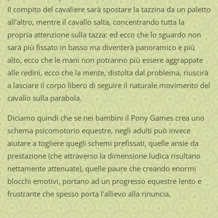
Il compito del cavaliere sarà spostare la tazzina da un paletto
all'altro, mentre il cavallo salta, concentrando tutta la
propria attenzione sulla tazza: ed ecco che lo sguardo non
sarà più fissato in basso ma diventerà panoramico e più
alto, ecco che le mani non potranno più essere aggrappate
alle redini, ecco che la mente, distolta dal problema, riuscirà
a lasciare il corpo libero di seguire il naturale movimento del
cavallo sulla parabola.
Diciamo quindi che se nei bambini il Pony Games crea uno
schema psicomotorio equestre, negli adulti può invece
aiutare a togliere quegli schemi prefissati, quelle ansie da
prestazione (che attraverso la dimensione ludica risultano
nettamente attenuate), quelle paure che creando enormi
blocchi emotivi, portano ad un progresso equestre lento e
frustrante che spesso porta l'allievo alla rinuncia.