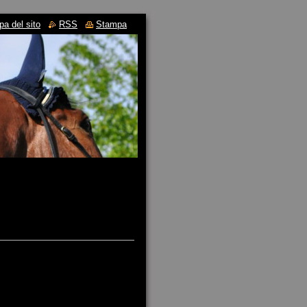
a del sito
RSS
Stampa