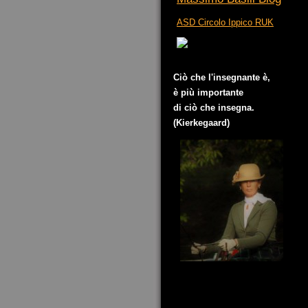
ASD Circolo Ippico RUK
Ciò che l'insegnante è,
è più importante
di ciò che insegna.
(Kierkegaard)