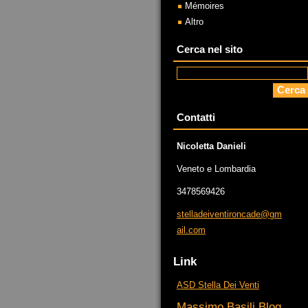
Mémoires
Altro
Cerca nel sito
Contatti
Nicoletta Danieli
Veneto e Lombardia
3478569426
stellade
iventiro
ncade@gm
ail.com
Link
ASD Stella Dei Venti
Massimo Basili Blog