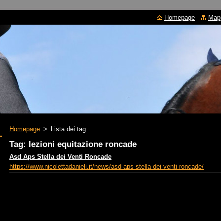
Homepage
Mapp
Homepage
>
Lista dei tag
Tag: lezioni equitazione roncade
Asd Aps Stella dei Venti Roncade
https://www.nicolettadanieli.it/news/asd-aps-stella-dei-venti-roncade/